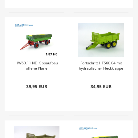
HW60.11 ND Kippaufbau
Fortschritt HTS60.04 mit
offene Plane
hydraulischer Heckklappe
Getreideladung ll grün rot
grün neu
graugrün
39,95 EUR
34,95 EUR