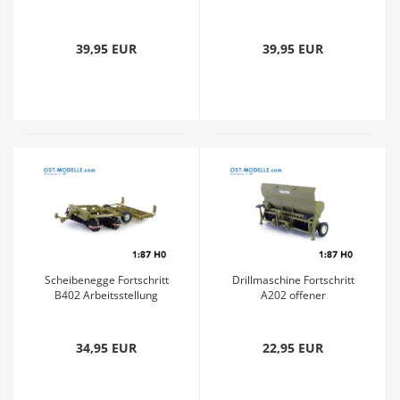
Getreideladung ll grau rot
Getreideladung l grau rot
graugrün
graugrün
39,95 EUR
39,95 EUR
Scheibenegge Fortschritt
Drillmaschine Fortschritt
B402 Arbeitsstellung
A202 offener
siena
Saatgutkasten siena
34,95 EUR
22,95 EUR