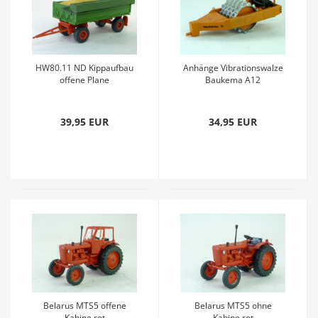
HW80.11 ND Kippaufbau
Anhänge Vibrationswalze
offene Plane
Baukema A12
Getreideladung l grün rot
Stampffußwalze orange
graugrün
39,95 EUR
34,95 EUR
Belarus MTS5 offene
Belarus MTS5 ohne
Kabine rot
Kabine rot