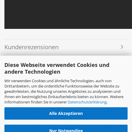
Kundenrezensionen
Diese Webseite verwendet Cookies und
andere Technologien
Wir verwenden Cookies und ähnliche Technologien, auch von
Drittanbietern, um die ordentliche Funktionsweise der Website zu
gewährleisten, die Nutzung unseres Angebotes zu analysieren und
Ihnen ein bestmögliches Einkaufserlebnis bieten zu können. Weitere
Informationen finden Sie in unserer
Datenschutzerklärung
.
Alle Akzeptieren
Impressum
Kontakt
Versand- & Zahlungsbedingungen
Widerrufsrecht & Muster-Widerrufsformular
AGB
Nur Notwendige