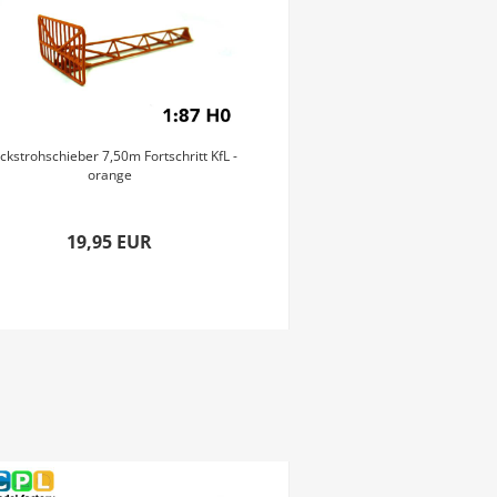
ckstrohschieber 7,50m Fortschritt KfL -
Kraftheber Set für BUSCH
orange
305 - 4 Variant
19,95 EUR
9,95 EU