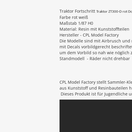
Traktor Fortschritt
Traktor ZT300-D rot D
Farbe rot weiß
Maßstab 1/87 H0
Material: Resin mit Kunststoffteilen
Hersteller - CPL Model Factory
Die Modelle sind mit Airbrusch und
mit Decals vorbildgerecht beschrift
um dem Vorbild so nah wie nöglich
Standmodell - Räder nicht drehbar
C
PL
Model
Factory
st
ell
t
Sam
m
ler
-
K
l
a
us
Kun
st
st
off
und
Res
in
ba
ute
il
en
h
D
ies
es
Produ
kt
is
t
f
ür
J
ug
end
lic
he
u