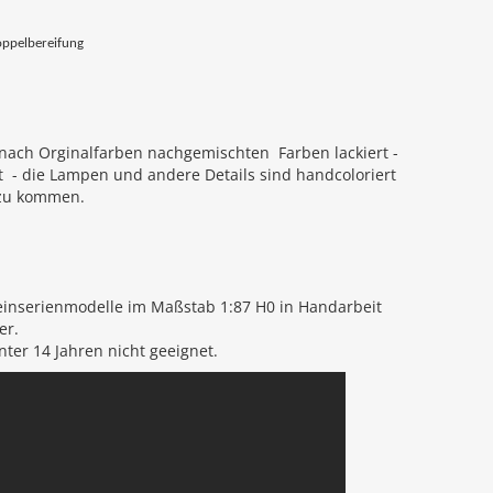
oppelbereifung
 nach Orginalfarben nachgemischten Farben lackiert -
et - die Lampen und andere Details sind handcoloriert
 zu kommen.
e
ins
er
ien
mod
elle
im
Ma
ß
stab
1
:
87
H
0
in
Hand
ar
beit
er
.
n
ter
14
Jah
ren
n
icht
g
ee
ign
et
.