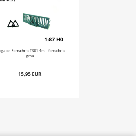
ogabel Fortschritt T301 4m – fortschritt
Heckstrohschieber 7,50m F
grau
grau
15,95 EUR
19,95 E