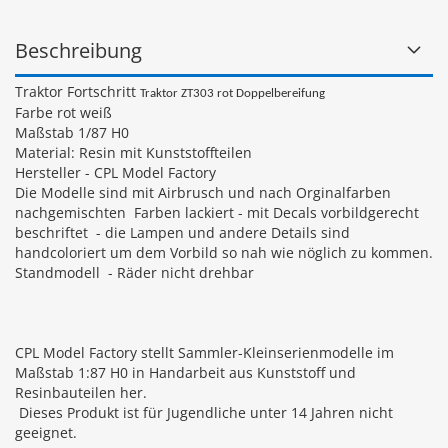
Beschreibung
Traktor Fortschritt
Traktor ZT303 rot Doppelbereifung
Farbe rot weiß
Maßstab 1/87 H0
Material: Resin mit Kunststoffteilen
Hersteller - CPL Model Factory
Die Modelle sind mit Airbrusch und nach Orginalfarben
nachgemischten Farben lackiert - mit Decals vorbildgerecht
beschriftet - die Lampen und andere Details sind
handcoloriert um dem Vorbild so nah wie nöglich zu kommen.
Standmodell - Räder nicht drehbar
C
PL
Model
Factory
st
ell
t
Sam
m
ler
-
K
le
ins
er
ien
mod
elle
im
Ma
ß
stab
1
:
87
H
0
in
Hand
ar
beit
a
us
Kun
st
st
off
und
Res
in
ba
ute
il
en
her
.
D
ies
es
Produ
kt
is
t
f
ür
J
ug
end
lic
he
un
ter
14
Jah
ren
n
icht
g
ee
ign
et
.